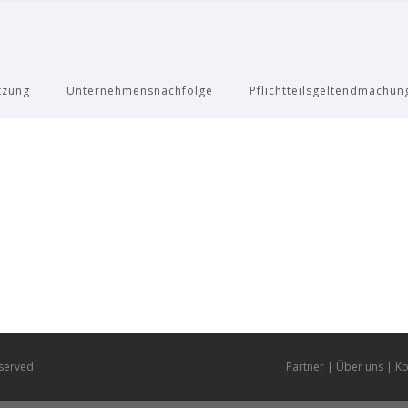
tzung
Unternehmensnachfolge
Pflichtteilsgeltendmachun
eserved
Partner
Über uns
Ko