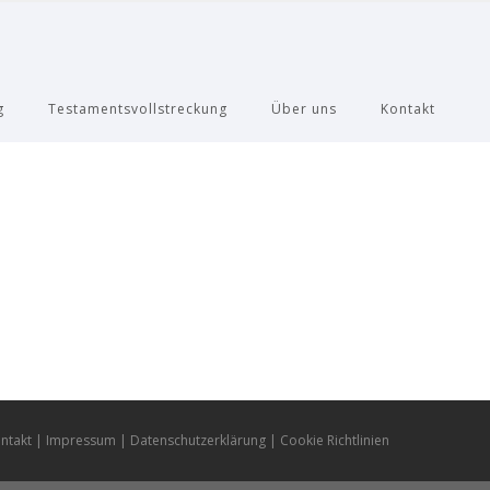
g
Testamentsvollstreckung
Über uns
Kontakt
ntakt
Impressum
Datenschutzerklärung
Cookie Richtlinien