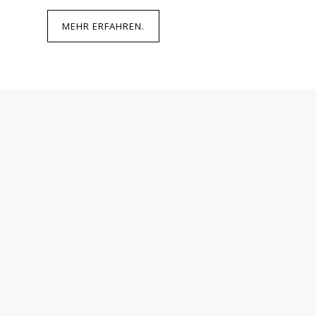
MEHR ERFAHREN.
Testamentsgestaltung
Vermächtnisgestaltung
Abwehr oder Durchsetzung von Pflichtteilsansp
Abwehr und Durchsetzung von Ersatzansprüche
Erbschaftssteuererklärungen