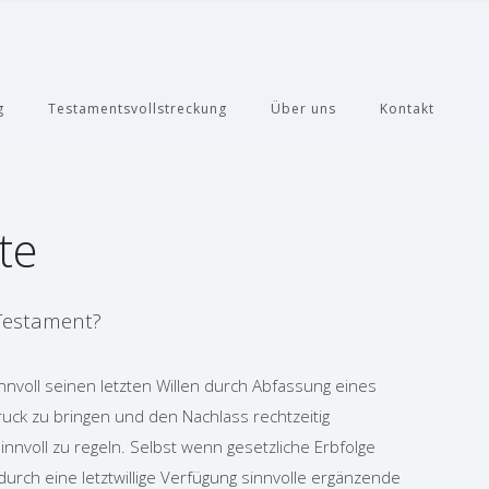
g
Testamentsvollstreckung
Über uns
Kontakt
te
 Testament?
nnvoll seinen letzten Willen durch Abfassung eines
ck zu bringen und den Nachlass rechtzeitig
nvoll zu regeln. Selbst wenn gesetzliche Erbfolge
h durch eine letztwillige Verfügung sinnvolle ergänzende