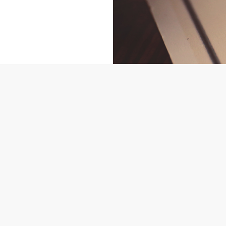
rüchen
n