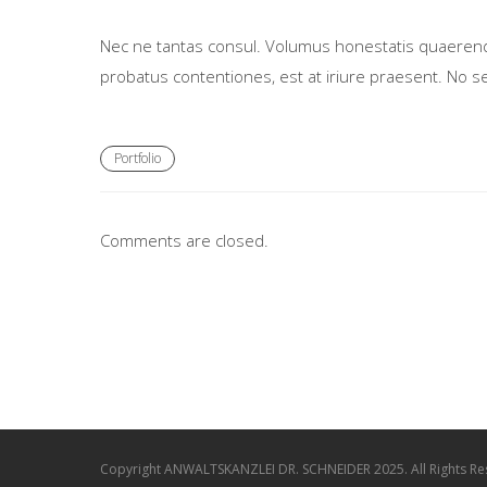
Nec ne tantas consul. Volumus honestatis quaerendum 
probatus contentiones, est at iriure praesent. No s
Portfolio
Comments are closed.
Copyright ANWALTSKANZLEI DR. SCHNEIDER 2025. All Rights R