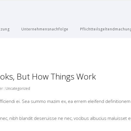
tzung
Unternehmensnachfolge
Pflichtteilsgeltendmachun
ooks, But How Things Work
r :
Uncategorized
fficiendi ei. Sea summo mazim ex, ea errem eleifend definitionem
s nec, nibh blandit deseruisse ne nec, vocibus albucius maluisset e