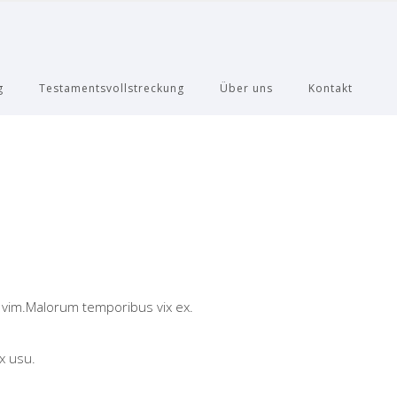
g
Testamentsvollstreckung
Über uns
Kontakt
 vim.Malorum temporibus vix ex.
x usu.