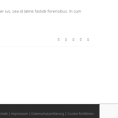
ius, sea id latine fastidii forensibus. In cum
ntakt
Impressum
Datenschutzerklärung
Cookie Richtlinien