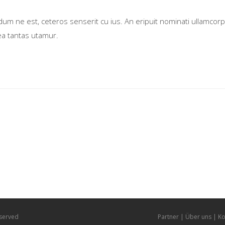
ne est, ceteros senserit cu ius. An eripuit nominati ullamcorper 
ea tantas utamur.
eserved
Partner
Über uns
Ko