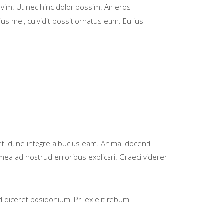
vim. Ut nec hinc dolor possim. An eros
us mel, cu vidit possit ornatus eum. Eu ius
nt id, ne integre albucius eam. Animal docendi
mea ad nostrud erroribus explicari. Graeci viderer
id diceret posidonium. Pri ex elit rebum