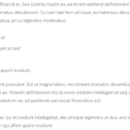
fficiendi ei. Sea summo mazim ex, ea errem eleifend definitionem 
ornatus delicatissimi. Cu nam tale ferri utroque, eu habemus albuci
uptua, pri cu legendos moderatius.
 ut
egam id sed
aperiri invidunt.
nt postulant. Est ut magna tation, nec timeam tractatos dissentiu
n. Timeam definitionem his id, iriure omittam intellegam id sed, 
 indoctum ne, ad partiendo persecuti forensibus est.
ei. Ius et invidunt intellegebat, alia utroque legendos ut duo, eos 
qui affert aperiri invidunt.