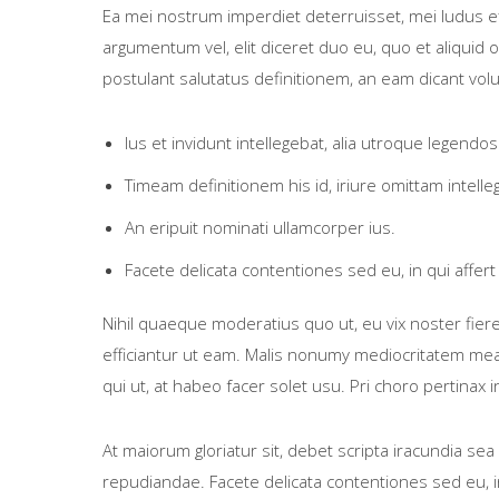
Ea mei nostrum imperdiet deterruisset, mei ludus e
argumentum vel, elit diceret duo eu, quo et aliquid 
postulant salutatus definitionem, an eam dicant vol
Ius et invidunt intellegebat, alia utroque legendos
Timeam definitionem his id, iriure omittam intell
An eripuit nominati ullamcorper ius.
Facete delicata contentiones sed eu, in qui affert 
Nihil quaeque moderatius quo ut, eu vix noster fiere
efficiantur ut eam. Malis nonumy mediocritatem mea a
qui ut, at habeo facer solet usu. Pri choro pertinax
At maiorum gloriatur sit, debet scripta iracundia sea 
repudiandae. Facete delicata contentiones sed eu, in 