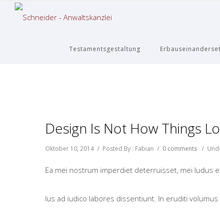
Testamentsgestaltung
Erbauseinanderse
Design Is Not How Things L
Oktober 10, 2014
/
Posted By : Fabian
/
0 comments
/
Unde
Ea mei nostrum imperdiet deterruisset, mei ludus e
Ius ad iudico labores dissentiunt. In eruditi volumu