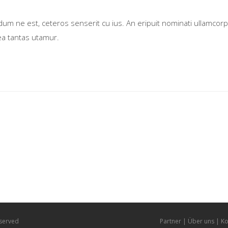
ne est, ceteros senserit cu ius. An eripuit nominati ullamcorper 
ea tantas utamur.
eserved
Partner
Über uns
Ko