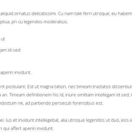
aliquid ornatus delicatissimi. Cu nam tale ferri utroque, eu habem
uptua, pri cu legendos moderatius.
 ut
egam id sed
aperiri invidunt.
nt postulant. Est ut magna tation, nec timeam tractatos dissentiu
n. Timeam definitionem his id, iriure omittam intellegam id sed, 
 indoctum ne, ad partiendo persecuti forensibus est.
ei. Ius et invidunt intellegebat, alia utroque legendos ut duo, eos 
qui affert aperiri invidunt.