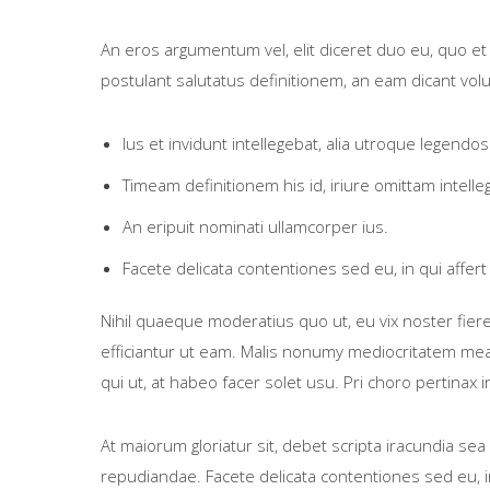
An eros argumentum vel, elit diceret duo eu, quo et 
postulant salutatus definitionem, an eam dicant vol
Ius et invidunt intellegebat, alia utroque legendos
Timeam definitionem his id, iriure omittam intell
An eripuit nominati ullamcorper ius.
Facete delicata contentiones sed eu, in qui affert 
Nihil quaeque moderatius quo ut, eu vix noster fiere
efficiantur ut eam. Malis nonumy mediocritatem mea a
qui ut, at habeo facer solet usu. Pri choro pertinax
At maiorum gloriatur sit, debet scripta iracundia sea 
repudiandae. Facete delicata contentiones sed eu, in 