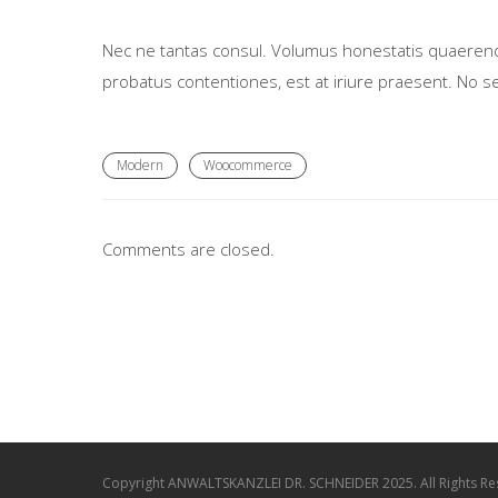
Nec ne tantas consul. Volumus honestatis quaerendum 
probatus contentiones, est at iriure praesent. No s
Modern
Woocommerce
Comments are closed.
Copyright ANWALTSKANZLEI DR. SCHNEIDER 2025. All Rights R