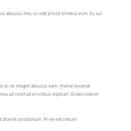
us albucius mel, cu vidit possit ornatus eum. Eu ius
nt id, ne integre albucius eam. Animal docendi
mea ad nostrud erroribus explicari. Graeci viderer
id diceret posidonium. Pri ex elit rebum