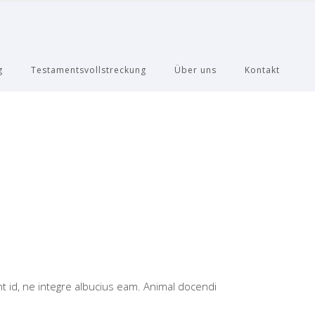
g
Testamentsvollstreckung
Über uns
Kontakt
nt id, ne integre albucius eam. Animal docendi