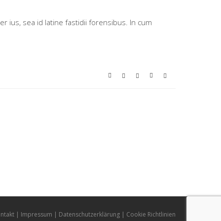
ius, sea id latine fastidii forensibus. In cum
ntakt
Impressum
Datenschutzerklärung
Cookie Richtlinien