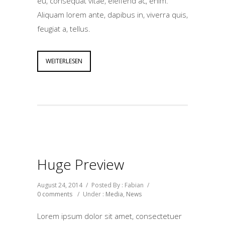
eu, consequat vitae, eleifend ac, enim.
Aliquam lorem ante, dapibus in, viverra quis,
feugiat a, tellus.
WEITERLESEN
Huge Preview
August 24, 2014
/
Posted By : Fabian
/
0 comments
/
Under :
Media
,
News
Lorem ipsum dolor sit amet, consectetuer