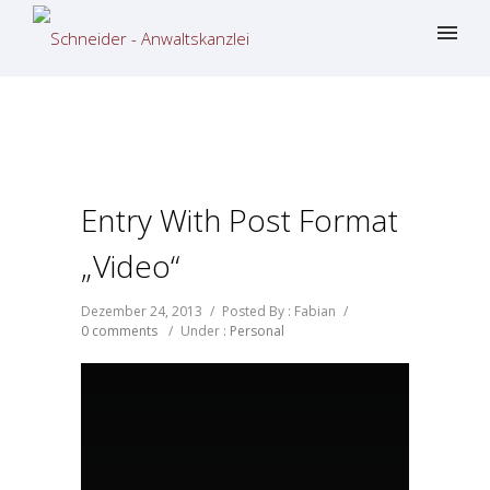
Entry With Post Format
„Video“
Dezember 24, 2013
/
Posted By : Fabian
/
0 comments
/
Under :
Personal