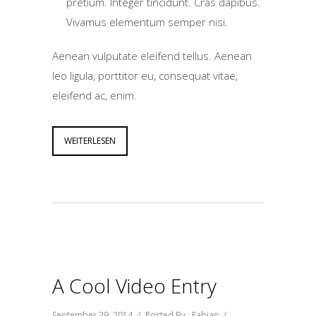
pretium. Integer tincidunt. Cras dapibus.
Vivamus elementum semper nisi.
Aenean vulputate eleifend tellus. Aenean
leo ligula, porttitor eu, consequat vitae,
eleifend ac, enim.
WEITERLESEN
A Cool Video Entry
September 29, 2014
/
Posted By : Fabian
/