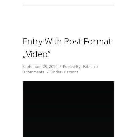
Entry With Post Format
„Video“
September 29, 2014
/
Posted By : Fabian
/
0 comments
/
Under :
Personal