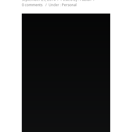
0 comments
/
Under :
Personal