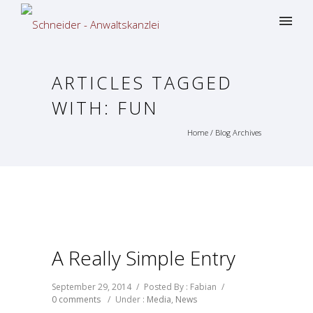
ARTICLES TAGGED
WITH: FUN
Home
/ Blog Archives
A Really Simple Entry
September 29, 2014
/
Posted By : Fabian
/
0 comments
/
Under :
Media
,
News