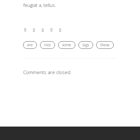
feugiat a, tellus.
are
nice
some
tags
these
Comments are closed.