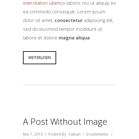
exercitation ullamco
laboris nisi ut aliquip ex
ea commodo consequat. Lorem ipsum
dolor sit amet,
consectetur
adipisicing elit,
sed do eiusmod tempor incididunt ut
labore et dolore
magna aliqua
.
WEITERLESEN
A Post Without Image
Mai 7, 2010
/
Posted By : Fabian
/
0 comments
/