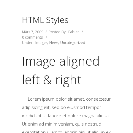
HTML Styles
März 7, 2009
/
Posted By : Fabian
/
0 comments
/
Under :
Images
,
News
,
Uncategorized
Image aligned
left & right
Lorem ipsum dolor sit amet, consectetur
adipisicing elit, sed do eiusmod tempor
incididunt ut labore et dolore magna aliqua.
Ut enim ad minim veniam, quis nostrud
exercitation ullamco laboris nisi ut aliquip ex