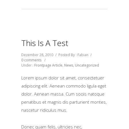
This Is A Test
Dezember 28, 2010
/
Posted By : Fabian
/
0 comments
/
Under :
Frontpage Article
,
News
,
Uncategorized
Lorem ipsum dolor sit amet, consectetuer
adipiscing elit. Aenean commodo ligula eget
dolor. Aenean massa. Cum sociis natoque
penatibus et magnis dis parturient montes,
nascetur ridiculus mus.
Donec quam felis, ultricies nec,