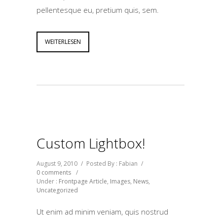
pellentesque eu, pretium quis, sem.
WEITERLESEN
Custom Lightbox!
August 9, 2010
/
Posted By : Fabian
/
0 comments
/
Under :
Frontpage Article
,
Images
,
News
,
Uncategorized
Ut enim ad minim veniam, quis nostrud