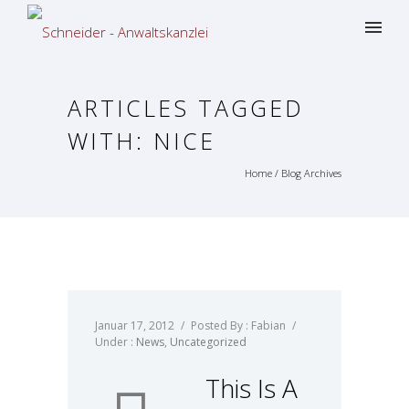
ARTICLES TAGGED
WITH: NICE
Home
/ Blog Archives
Januar 17, 2012
/
Posted By : Fabian
/
Under :
News
,
Uncategorized
This Is A