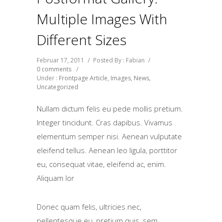
Multiple Images With
Different Sizes
Februar 17, 2011
/
Posted By : Fabian
/
0 comments
/
Under :
Frontpage Article
,
Images
,
News
,
Uncategorized
Nullam dictum felis eu pede mollis pretium.
Integer tincidunt. Cras dapibus. Vivamus
elementum semper nisi. Aenean vulputate
eleifend tellus. Aenean leo ligula, porttitor
eu, consequat vitae, eleifend ac, enim.
Aliquam lor
Donec quam felis, ultricies nec,
pellentesque eu, pretium quis, sem.