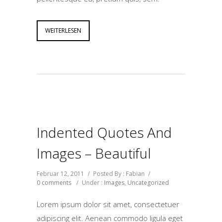
WEITERLESEN
Indented Quotes And
Images – Beautiful
Februar 12, 2011
/
Posted By : Fabian
/
0 comments
/
Under :
Images
,
Uncategorized
Lorem ipsum dolor sit amet, consectetuer
adipiscing elit. Aenean commodo ligula eget