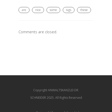
are
nice
some
tags
these
Comments are closed.
Copyright ANWALTSKANZLEI DR.
SCHNEIDER 2025. All Rights Reserved