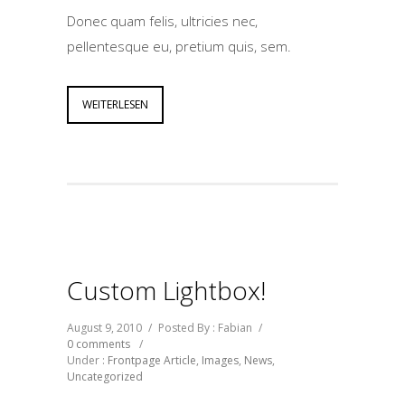
Donec quam felis, ultricies nec,
pellentesque eu, pretium quis, sem.
WEITERLESEN
Custom Lightbox!
August 9, 2010
/
Posted By : Fabian
/
0 comments
/
Under :
Frontpage Article
,
Images
,
News
,
Uncategorized