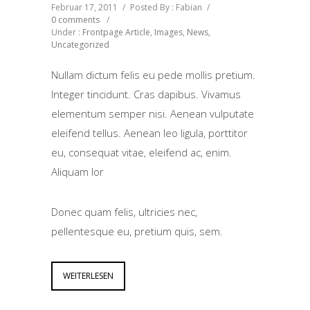
Februar 17, 2011
/
Posted By : Fabian
/
0 comments
/
Under :
Frontpage Article
,
Images
,
News
,
Uncategorized
Nullam dictum felis eu pede mollis pretium.
Integer tincidunt. Cras dapibus. Vivamus
elementum semper nisi. Aenean vulputate
eleifend tellus. Aenean leo ligula, porttitor
eu, consequat vitae, eleifend ac, enim.
Aliquam lor
Donec quam felis, ultricies nec,
pellentesque eu, pretium quis, sem.
WEITERLESEN