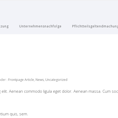
tzung
Unternehmensnachfolge
Pflichtteilsgeltendmachun
der :
Frontpage Article
,
News
,
Uncategorized
g elit. Aenean commodo ligula eget dolor. Aenean massa. Cum soci
etium quis, sem.