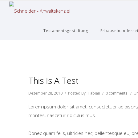
Testamentsgestaltung
Erbauseinanderse
This Is A Test
Dezember 28, 2010
/
Posted By : Fabian
/
0 comments
/
Un
Lorem ipsum dolor sit amet, consectetuer adipiscin
montes, nascetur ridiculus mus.
Donec quam felis, ultricies nec, pellentesque eu, pr