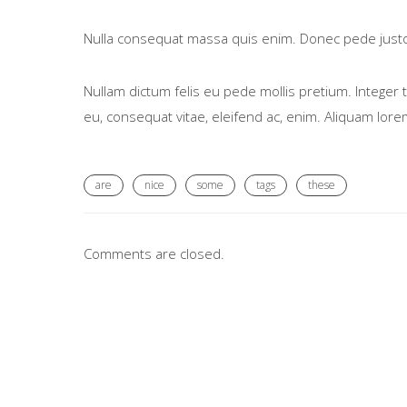
Nulla consequat massa quis enim. Donec pede justo, fri
Nullam dictum felis eu pede mollis pretium. Integer 
eu, consequat vitae, eleifend ac, enim. Aliquam lorem 
are
nice
some
tags
these
Comments are closed.